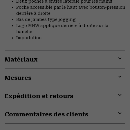
Deux poches à entrée latérale pour les mains
Poche accessible par le haut avec bouton-pression
derrière à droite
Bas de jambes type jogging
Logo MHW appliqué derrière à droite sur la
hanche
Importation
Matériaux
Expa
or
Mesures
colla
secti
Expa
or
Expédition et retours
colla
secti
Expa
or
Commentaires des clients
colla
secti
Expa
or