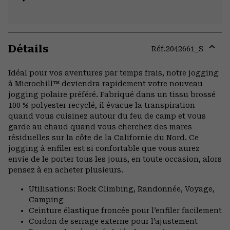
Détails
Réf.
2042661_S
Expa
or
Idéal pour vos aventures par temps frais, notre jogging
colla
à Microchill™ deviendra rapidement votre nouveau
secti
jogging polaire préféré. Fabriqué dans un tissu brossé
100 % polyester recyclé, il évacue la transpiration
quand vous cuisinez autour du feu de camp et vous
garde au chaud quand vous cherchez des mares
résiduelles sur la côte de la Californie du Nord. Ce
jogging à enfiler est si confortable que vous aurez
envie de le porter tous les jours, en toute occasion, alors
pensez à en acheter plusieurs.
Utilisations: Rock Climbing, Randonnée, Voyage,
Camping
Ceinture élastique froncée pour l’enfiler facilement
Cordon de serrage externe pour l’ajustement