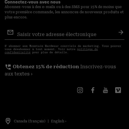
Connectez-vous avec nous
Abonnez-vous à des e-mails ou à des SMS pour 15% de moins que
votre première commande, les annonces de nouveaux produits et
plus encore.
Inscription
aux
S′a
courriels
S′ abonner aux Mountain Hardwear courriels de marketing. Vous pouvez
vous désabonner à tout moment. Voir notre
politique de
confidentialité
pour plus de détails.
perm_phone_msg
Obtenez 15% de réduction
Inscrivez-vous
aux textes ›
Canada (français)
|
English ›