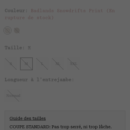
Couleur:
Badlands Snowdrifts Print (En
rupture de stock)
Taille:
M
S
M
L
XL
XXL
Longueur à l’entrejambe:
Normal
Guide des tailles
COUPE STANDARD: Pas trop serré, ni trop lâche.