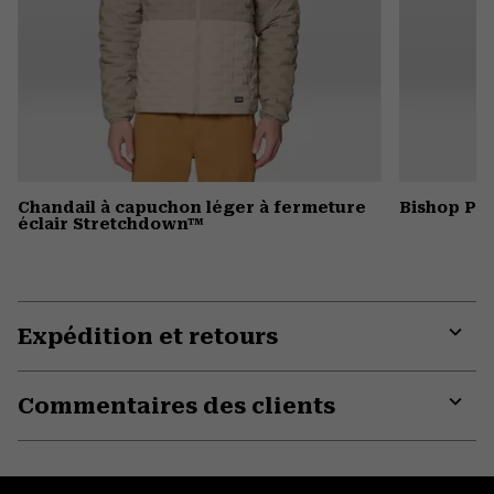
Chandail à capuchon léger à fermeture
Bishop Pas
éclair Stretchdown™
Expédition et retours
Expa
or
Commentaires des clients
colla
secti
Expa
or
colla
secti