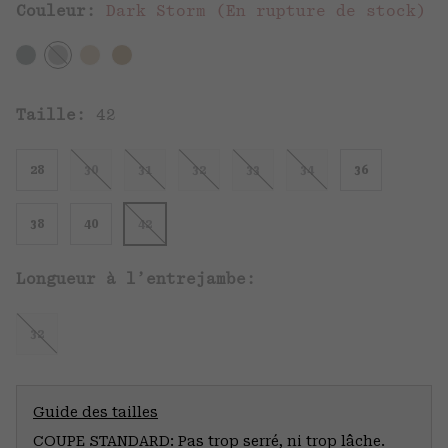
Couleur:
Dark Storm (En rupture de stock)
Taille:
42
28
30
31
32
33
34
36
38
40
42
Longueur à l’entrejambe:
32
Guide des tailles
COUPE STANDARD: Pas trop serré, ni trop lâche.