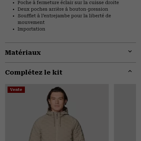
Poche à fermeture éclair sur la cuisse droite
Deux poches arrière à bouton-pression
Soufflet à l’entrejambe pour la liberté de
mouvement
Importation
Matériaux
Expa
or
Complétez le kit
colla
secti
Expa
or
Vente
colla
secti