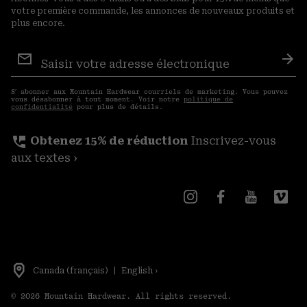
votre première commande, les annonces de nouveaux produits et
plus encore.
Inscription
aux
S′a
courriels
S′ abonner aux Mountain Hardwear courriels de marketing. Vous pouvez
vous désabonner à tout moment. Voir notre
politique de
confidentialité
pour plus de détails.
perm_phone_msg
Obtenez 15% de réduction
Inscrivez-vous
aux textes ›
Canada (français)
|
English ›
©
2026
Mountain Hardwear. All rights reserved.