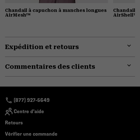
Chandail à capuchon à manches longues
Chandail 
AirMesh™
AirShell™
Expédition et retours
Expa
or
Commentaires des clients
colla
secti
Expa
or
colla
secti
(877) 927-5649
Centre d'aide
Retours
Vérifier une commande