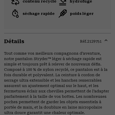
contenu recyclé
hydrofuge
séchage rapide
poids léger
Détails
Réf.
2129751
Expa
or
Tout comme vos meilleurs compagnons d’aventure,
colla
notre pantalon Stryder™ léger à séchage rapide est
secti
simple et toujours prêt à relever de nouveaux défis.
Composé à 100 % de nylon recyclé, ce pantalon est à la
fois durable et polyvalent. La ceinture à cordon de
serrage ultra extensible et les hanches resserrables
assurent un ajustement optimal sur le haut, et les
ferrmetures éclair aux chevilles permettent de l’adapter
parfaitement à la taille de vos bottes. Les nombreuses
poches permettent de garder les objets essentiels à
portée de main, et la doublure en laine micropolaire
ultra douce garantit une chaleur optimale.