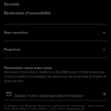
Garantie
Declaration d'accessibilité
Nous connaitre
Magasinez
Connectez-vous avec nous
Abonnez-vous à des e-mails ou à des SMS pour 15% de moins que
votre première commande, les annonces de nouveaux produits et
plus encore.
Inscription
aux
S′a
courriels
S′ abonner aux Mountain Hardwear courriels de marketing. Vous pouvez
vous désabonner à tout moment. Voir notre
politique de