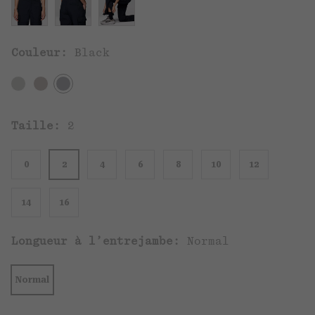
Couleur:
Black
Taille:
2
0
2
4
6
8
10
12
14
16
Longueur à l’entrejambe:
Normal
Normal